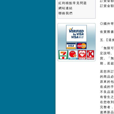
訂貨金
紅利積點常見問題
訂貨金
網站連結
聯絡我們
◎國外
依實際
五.【退
「無限
定說明
貨。「
期，若
若您所
的商品
原來的
造成的
不良品
有發生
在您收
完整者
速將新