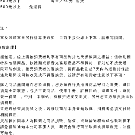
額500元以下 每筆／60元 運費
額500元以上 免運費
寄送：
書重及裝箱重量另行計算後通知，目前不接受線上下單，請來電詢問。
換貨處理】
可能創意」線上購物消費者均享有商品到貨七天猶豫期之權益；但特別標
、特殊包裝商品、軟體類或影音光碟類產品不得拆封，否則恕不接受退
無限可能創意」接受消費者的退換貨，從商品收訖起7天內為退換貨保證
超過此期間視同驗收完成不得退換貨。並請所有消費者注意以下事項：
訂購之商品無問題而您欲退貨，您必須自行負擔將商品寄回之運費。退回
必須是全新狀態，包括主要商品、使用手冊、註冊回函、週邊零件，連同
包裝一併送 ，否則「本網站」有權拒絕接受退貨。另外您還必須負擔退款
手續費用。
退還經過檢查與測試之後，若發現商品本身並無瑕疵，消費者必須支付所
之相關費用。
到貨品後如因非人為因素之商品損毀、刮傷、或運輸過程造成包裝破損不
，請您儘速通知本公司客服人員，我們會進行商品瑕疵或損壞鑑定，並儘
品寄給您。