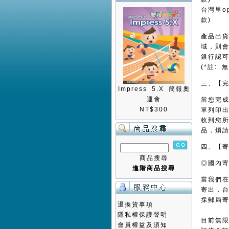
台灣里o
款)
產品出
域，則
銀行認
(*註:
三、【
Impress 5.X 簡報奧
運會
當您完成
NT$300
單列印出
收到您所
品，煩
四、【
商品搜尋
◎國內
進階商品搜尋
當我們在
寄出，台
採郵局寄
退換貨事項
隱私權保護聲明
目前無
會員權益及須知