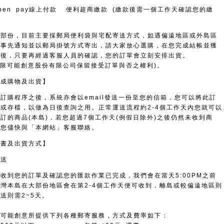
pen pay線上付款 便利超商繳款 (繳款後需一個工作天確認您的繳
貨部份，目前主要採郵局便利袋與宅配寄送方式，如遇偏遠地區或外島區
會事先通知並以郵局掛號方式寄出，請大家放心選購，在您完成結帳並獲
可後，只要再經過客服人員的確認，您的訂單會立刻安排出貨。
 無限可能創意股份有限公司保留接受訂單與否之權利)。
完成購物及出貨】
訂購程序之後，系統亦會以email發送一份至您的信箱，您可以將此訂
或存檔，以做為日後查詢之用。正常運送流程約2-4個工作天內您就可以
訂的商品(本島)，若您超過7個工作天(例假日除外)之後仍然未收到商
請您儘快與「本網站」客服聯絡。
寄書及出貨方式】
寄送
收到您的訂單及確認您的匯款作業已完成，我們會在當天5:00PM之前
灣本島在大部份地區會在第2-4個工作天便可收到，離島或較偏遠地區則
送則需2~5天。
限可能創意所提供下列各種郵寄服務，方式及費率如下：