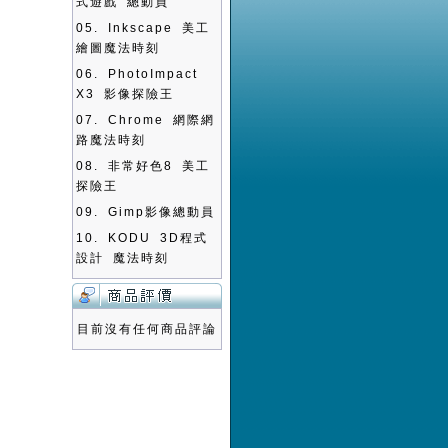
式遊戲 總動員
05.
Inkscape 美工
繪圖魔法時刻
06.
PhotoImpact
X3 影像探險王
07.
Chrome 網際網
路魔法時刻
08.
非常好色8 美工
探險王
09.
Gimp影像總動員
10.
KODU 3D程式
設計 魔法時刻
目前沒有任何商品評論