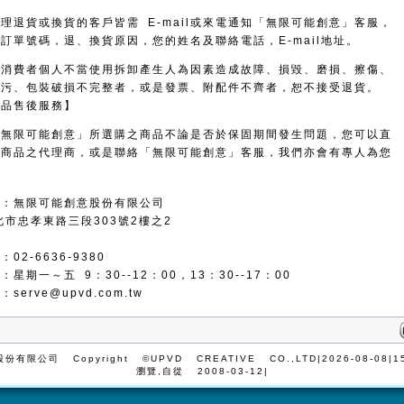
理退貨或換貨的客戶皆需 E-mail或來電通知「無限可能創意」客服，
訂單號碼，退、換貨原因，您的姓名及聯絡電話，E-mail地址。
因消費者個人不當使用拆卸產生人為因素造成故障、損毀、磨損、擦傷、
髒污、包裝破損不完整者，或是發票、附配件不齊者，恕不接受退貨。
商品售後服務】
「無限可能創意」所選購之商品不論是否於保固期間發生問題，您可以直
該商品之代理商，或是聯絡「無限可能創意」客服，我們亦會有專人為您
址：無限可能創意股份有限公司
北市忠孝東路三段303號2樓之2
02-6636-9380
星期一～五 9：30--12：00，13：30--17：00
箱：
serve@upvd.com.tw
有限公司 Copyright ©UPVD CREATIVE CO.,LTD
|2026-08-08
|1
瀏覽,自從 2008-03-12|