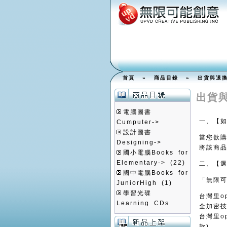
首頁
»
商品目錄
»
出貨與退
出貨
電腦圖書
一、【
Cumputer->
設計圖書
當您欲
Designing->
將該商
國小電腦Books for
Elementary->
(22)
二、【
國中電腦Books for
「無限
JuniorHigh
(1)
學習光碟
台灣里o
Learning CDs
全加密
台灣里o
款)