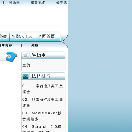
|
討論區
|
關於我們
|
優學園
物車內容
|
結帳
空的...
01.
非常好色7美工奧
運會
02.
非常好色9美工奧
運會
03.
MovieMaker影
音樂趣多
04.
Scratch 2.0程