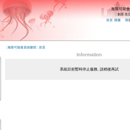
::無限可能會
:: 創意‧生活
首頁
|
購書
|
|
我
::無限可能會員俱樂部:: 首頁
Information
系統目前暫時停止服務, 請稍後再試