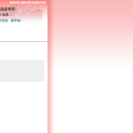
員俱樂部::
‧知識 ::
要投稿
|
優學園