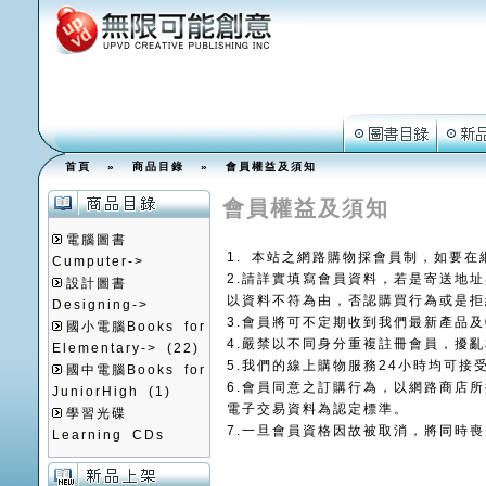
首頁
»
商品目錄
»
會員權益及須知
會員權益及須知
電腦圖書
1. 本站之網路購物採會員制，如要
Cumputer->
2.請詳實填寫會員資料，若是寄送地
設計圖書
以資料不符為由，否認購買行為或是拒
Designing->
3.會員將可不定期收到我們最新產品
國小電腦Books for
4.嚴禁以不同身分重複註冊會員，擾
Elementary->
(22)
5.我們的線上購物服務24小時均可接
國中電腦Books for
6.會員同意之訂購行為，以網路商店
JuniorHigh
(1)
電子交易資料為認定標準。
學習光碟
7.一旦會員資格因故被取消，將同時
Learning CDs