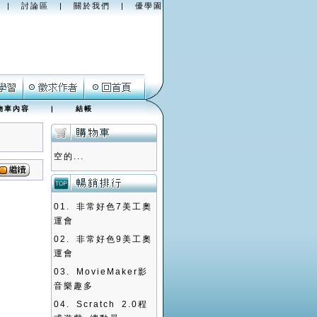
|
討論區
|
關於我們
|
優學園
物車內容
|
結帳
空的...
01.
非常好色7美工奧
運會
02.
非常好色9美工奧
運會
03.
MovieMaker影
音樂趣多
04.
Scratch 2.0程