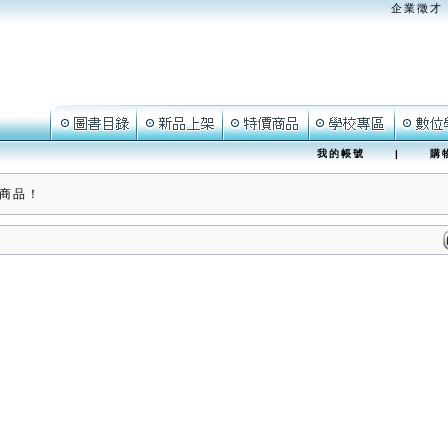
企業徵才
我的帳號
|
購
商品！