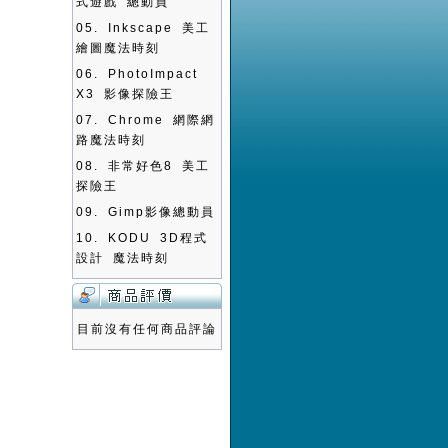
式遊戲 總動員
05.
Inkscape 美工
繪圖魔法時刻
06.
PhotoImpact
X3 影像探險王
07.
Chrome 網際網
路魔法時刻
08.
非常好色8 美工
探險王
09.
Gimp影像總動員
10.
KODU 3D程式
設計 魔法時刻
目前沒有任何商品評論