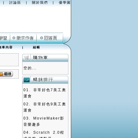
|
討論區
|
關於我們
|
優學園
物車內容
|
結帳
空的...
01.
非常好色7美工奧
運會
02.
非常好色9美工奧
運會
03.
MovieMaker影
音樂趣多
04.
Scratch 2.0程