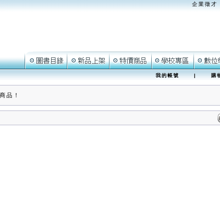
企業徵才
我的帳號
|
購
商品！