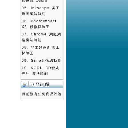
式遊戲 總動員
05.
Inkscape 美工
繪圖魔法時刻
06.
PhotoImpact
X3 影像探險王
07.
Chrome 網際網
路魔法時刻
08.
非常好色8 美工
探險王
09.
Gimp影像總動員
10.
KODU 3D程式
設計 魔法時刻
目前沒有任何商品評論