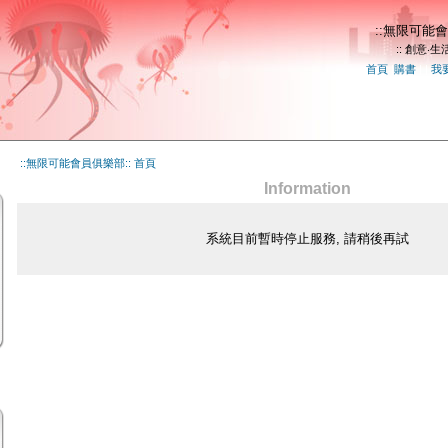
::無限可能會
:: 創意‧生活
首頁
|
購書
|
|
我
::無限可能會員俱樂部:: 首頁
Information
系統目前暫時停止服務, 請稍後再試