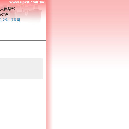
員俱樂部::
‧知識 ::
要投稿
|
優學園