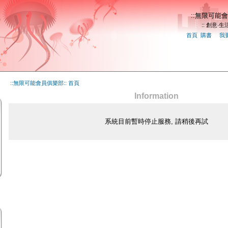
::無限可能會
:: 創意‧生活
首頁
|
購書
|
|
我
::無限可能會員俱樂部:: 首頁
Information
系統目前暫時停止服務, 請稍後再試