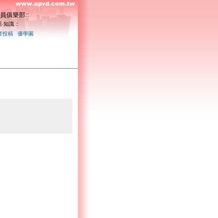
員俱樂部::
‧知識 ::
要投稿
|
優學園