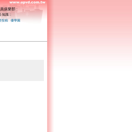
員俱樂部::
‧知識 ::
要投稿
|
優學園