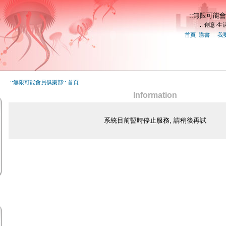
::無限可能會
:: 創意‧生活
首頁
|
購書
|
|
我
::無限可能會員俱樂部:: 首頁
Information
系統目前暫時停止服務, 請稍後再試