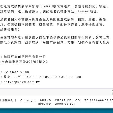
理退貨或換貨的客戶皆需 E-mail或來電通知「無限可能創意」客服，
訂單號碼，退、換貨原因，您的姓名及聯絡電話，E-mail地址。
因消費者個人不當使用拆卸產生人為因素造成故障、損毀、磨損、擦傷、
髒污、包裝破損不完整者，或是發票、附配件不齊者，恕不接受退貨。
商品售後服務】
「無限可能創意」所選購之商品不論是否於保固期間發生問題，您可以直
該商品之代理商，或是聯絡「無限可能創意」客服，我們亦會有專人為您
址：無限可能創意股份有限公司
北市忠孝東路三段303號2樓之2
02-6636-9380
星期一～五 9：30--12：00，13：30--17：00
箱：
serve@upvd.com.tw
有限公司 Copyright ©UPVD CREATIVE CO.,LTD
|2026-08-07
|
瀏覽,自從 2008-03-12|