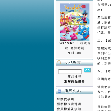
台灣里o
款)
產品出
域，則
銀行認
(*註:
三、【
Scratch2.0 程式遊
戲 魔法時刻
當您完成
NT$300
單列印出
收到您所
品，煩
四、【
商品搜尋
◎國內
進階商品搜尋
當我們在
寄出，台
採郵局寄
退換貨事項
隱私權保護聲明
目前無
會員權益及須知