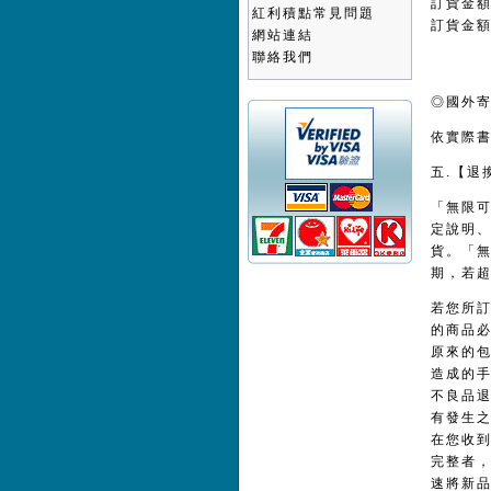
訂貨金
紅利積點常見問題
訂貨金
網站連結
聯絡我們
◎國外
依實際
五.【退
「無限
定說明
貨。「
期，若
若您所
的商品
原來的
造成的
不良品
有發生
在您收
完整者
速將新