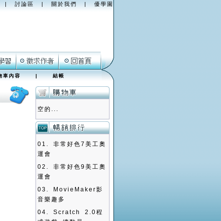
|
討論區
|
關於我們
|
優學園
物車內容
|
結帳
空的...
01.
非常好色7美工奧
運會
02.
非常好色9美工奧
運會
03.
MovieMaker影
音樂趣多
04.
Scratch 2.0程