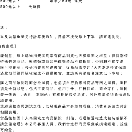
額500元以下 每筆／60元 運費
額500元以上 免運費
寄送：
書重及裝箱重量另行計算後通知，目前不接受線上下單，請來電詢問。
換貨處理】
可能創意」線上購物消費者均享有商品到貨七天猶豫期之權益；但特別標
、特殊包裝商品、軟體類或影音光碟類產品不得拆封，否則恕不接受退
無限可能創意」接受消費者的退換貨，從商品收訖起7天內為退換貨保證
超過此期間視同驗收完成不得退換貨。並請所有消費者注意以下事項：
訂購之商品無問題而您欲退貨，您必須自行負擔將商品寄回之運費。退回
必須是全新狀態，包括主要商品、使用手冊、註冊回函、週邊零件，連同
包裝一併送 ，否則「本網站」有權拒絕接受退貨。另外您還必須負擔退款
手續費用。
退還經過檢查與測試之後，若發現商品本身並無瑕疵，消費者必須支付所
之相關費用。
到貨品後如因非人為因素之商品損毀、刮傷、或運輸過程造成包裝破損不
，請您儘速通知本公司客服人員，我們會進行商品瑕疵或損壞鑑定，並儘
品寄給您。