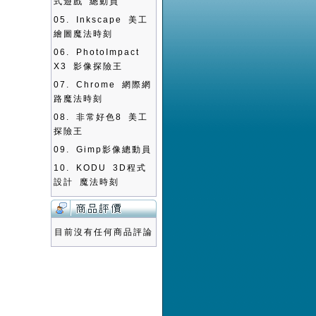
式遊戲 總動員
05.
Inkscape 美工
繪圖魔法時刻
06.
PhotoImpact
X3 影像探險王
07.
Chrome 網際網
路魔法時刻
08.
非常好色8 美工
探險王
09.
Gimp影像總動員
10.
KODU 3D程式
設計 魔法時刻
目前沒有任何商品評論