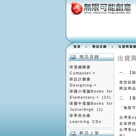
首頁
»
商品目錄
»
出貨與退
出貨
電腦圖書
一、【
Cumputer->
設計圖書
當您欲
Designing->
將該商
國小電腦Books for
Elementary->
(22)
二、【
國中電腦Books for
「無限
JuniorHigh
(1)
學習光碟
台灣里o
Learning CDs
全加密
台灣里o
款)