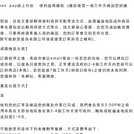
pen pay線上付款 便利超商繳款 (繳款後需一個工作天確認您的繳
貨部份，目前主要採郵局便利袋與宅配寄送方式，如遇偏遠地區或外島區
會事先通知並以郵局掛號方式寄出，請大家放心選購，在您完成結帳並獲
可後，只要再經過客服人員的確認，您的訂單會立刻安排出貨。
 無限可能創意股份有限公司保留接受訂單與否之權利)。
完成購物及出貨】
訂購程序之後，系統亦會以email發送一份至您的信箱，您可以將此訂
或存檔，以做為日後查詢之用。正常運送流程約2-4個工作天內您就可以
訂的商品(本島)，若您超過7個工作天(例假日除外)之後仍然未收到商
請您儘快與「本網站」客服聯絡。
寄書及出貨方式】
寄送
收到您的訂單及確認您的匯款作業已完成，我們會在當天5:00PM之前
灣本島在大部份地區會在第2-4個工作天便可收到，離島或較偏遠地區則
送則需2~5天。
限可能創意所提供下列各種郵寄服務，方式及費率如下：