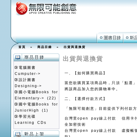
首頁
»
商品目錄
»
出貨與退換貨
出貨與退換貨
電腦圖書
一、【如何購買商品】
Cumputer->
設計圖書
當您欲購買某項商品時，只須「點選
Designing->
將該商品加入您的購物車中。
國小電腦Books for
Elementary->
(22)
二、【選擇付款方式】
國中電腦Books for
「無限可能創意」目前提供下列付款
JuniorHigh
(1)
學習光碟
台灣里open pay線上付款 信用卡付
Learning CDs
全加密技術
台灣里open pay線上付款 虛擬
款)