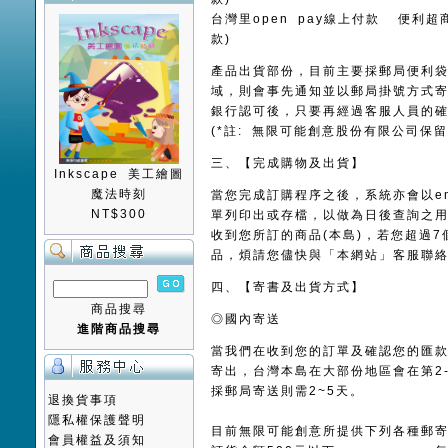
台灣里open pay線上付款 便利
款)
產品出貨部份，目前主要採郵局便利
域，則會事先通知並以郵局掛號方式
銀行認可後，只要再經過客服人員的
(*註: 無限可能創意股份有限公司保
三、【完成購物及出貨】
Inkscape 美工繪圖
魔法時刻
當您完成訂購程序之後，系統亦會以e
NT$300
單列印出或存檔，以做為日後查詢之用
收到您所訂的商品(本島)，若您超過7
品，煩請您儘快與「本網站」客服聯
四、【寄書及出貨方式】
商品搜尋
◎國內寄送
進階商品搜尋
當我們在收到您的訂單及確認您的匯款
寄出，台灣本島在大部份地區會在第2
採郵局寄送則需2~5天。
退換貨事項
隱私權保護聲明
目前無限可能創意所提供下列各種郵
會員權益及須知