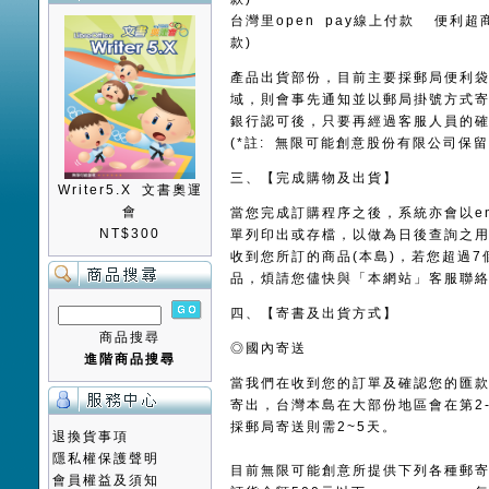
台灣里open pay線上付款 便利
款)
產品出貨部份，目前主要採郵局便利
域，則會事先通知並以郵局掛號方式
銀行認可後，只要再經過客服人員的
(*註: 無限可能創意股份有限公司保
三、【完成購物及出貨】
Writer5.X 文書奧運
會
當您完成訂購程序之後，系統亦會以e
NT$300
單列印出或存檔，以做為日後查詢之用
收到您所訂的商品(本島)，若您超過7
品，煩請您儘快與「本網站」客服聯
四、【寄書及出貨方式】
商品搜尋
◎國內寄送
進階商品搜尋
當我們在收到您的訂單及確認您的匯款
寄出，台灣本島在大部份地區會在第2
採郵局寄送則需2~5天。
退換貨事項
隱私權保護聲明
目前無限可能創意所提供下列各種郵
會員權益及須知