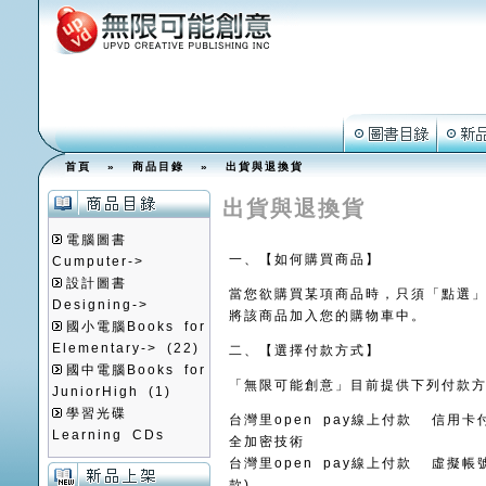
首頁
»
商品目錄
»
出貨與退換貨
出貨與退換貨
電腦圖書
一、【如何購買商品】
Cumputer->
設計圖書
當您欲購買某項商品時，只須「點選
Designing->
將該商品加入您的購物車中。
國小電腦Books for
Elementary->
(22)
二、【選擇付款方式】
國中電腦Books for
「無限可能創意」目前提供下列付款
JuniorHigh
(1)
學習光碟
台灣里open pay線上付款 信用卡付
Learning CDs
全加密技術
台灣里open pay線上付款 虛擬
款)