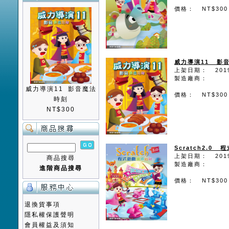
價格： NT$300
威力導演11 影
上架日期： 2019
製造廠商：
威力導演11 影音魔法
價格： NT$300
時刻
NT$300
Scratch2.0
上架日期： 2019
商品搜尋
製造廠商：
進階商品搜尋
價格： NT$300
退換貨事項
隱私權保護聲明
會員權益及須知