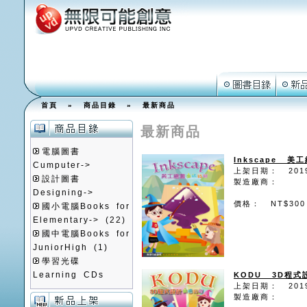
首頁
»
商品目錄
»
最新商品
最新商品
電腦圖書
Inkscape 
Cumputer->
上架日期： 2019
設計圖書
製造廠商：
Designing->
價格： NT$300
國小電腦Books for
Elementary->
(22)
國中電腦Books for
JuniorHigh
(1)
學習光碟
Learning CDs
KODU 3D程
上架日期： 2019
製造廠商：