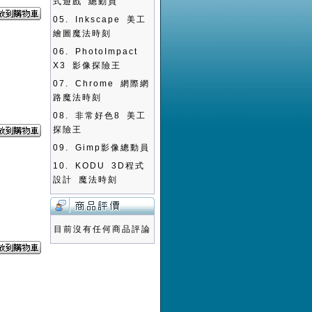
式遊戲 總動員
05.
Inkscape 美工
繪圖魔法時刻
06.
PhotoImpact
X3 影像探險王
07.
Chrome 網際網
路魔法時刻
08.
非常好色8 美工
探險王
09.
Gimp影像總動員
10.
KODU 3D程式
設計 魔法時刻
目前沒有任何商品評論