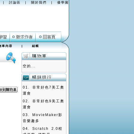
|
討論區
|
關於我們
|
優學園
物車內容
|
結帳
空的...
01.
非常好色7美工奧
運會
02.
非常好色9美工奧
運會
03.
MovieMaker影
音樂趣多
04.
Scratch 2.0程