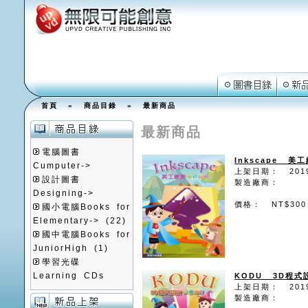
首頁
»
商品目錄
»
最新商品
最新商品
電腦圖書
Inkscape 
Cumputer->
上架日期： 2019
設計圖書
製造廠商：
Designing->
價格： NT$300
國小電腦Books for
Elementary->
(22)
國中電腦Books for
JuniorHigh
(1)
學習光碟
Learning CDs
KODU 3D程
上架日期： 2019
製造廠商：