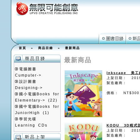
首頁
»
商品目錄
»
最新商品
最新商品
電腦圖書
Inkscape 
Cumputer->
上架日期： 2019
設計圖書
製造廠商：
Designing->
價格： NT$300
國小電腦Books for
Elementary->
(22)
國中電腦Books for
JuniorHigh
(1)
學習光碟
Learning CDs
KODU 3D程
上架日期： 2019
製造廠商：