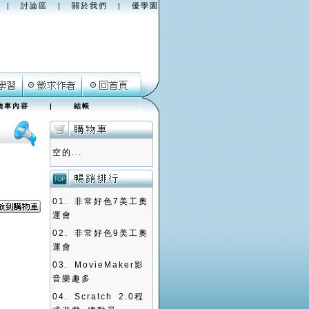
|
討論區
|
關於我們
|
優學園
物車內容
|
結帳
空的...
01.
非常好色7美工奧
運會
02.
非常好色9美工奧
運會
03.
MovieMaker影
音樂趣多
04.
Scratch 2.0程