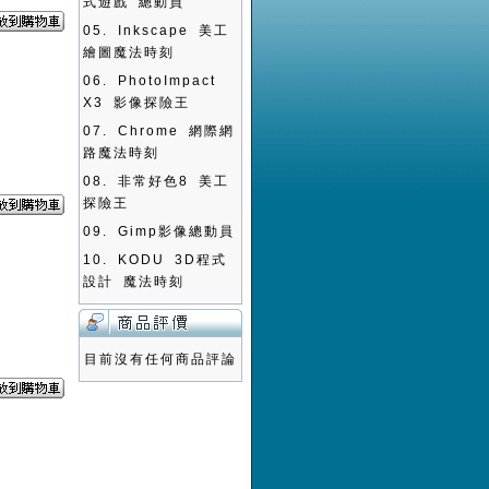
式遊戲 總動員
05.
Inkscape 美工
繪圖魔法時刻
06.
PhotoImpact
X3 影像探險王
07.
Chrome 網際網
路魔法時刻
08.
非常好色8 美工
探險王
09.
Gimp影像總動員
10.
KODU 3D程式
設計 魔法時刻
目前沒有任何商品評論