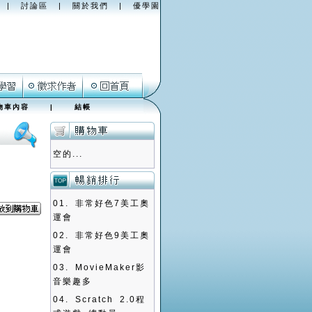
|
討論區
|
關於我們
|
優學園
物車內容
|
結帳
空的...
01.
非常好色7美工奧
運會
02.
非常好色9美工奧
運會
03.
MovieMaker影
音樂趣多
04.
Scratch 2.0程