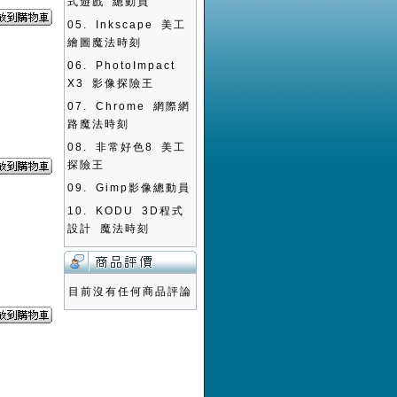
式遊戲 總動員
05.
Inkscape 美工
繪圖魔法時刻
06.
PhotoImpact
X3 影像探險王
07.
Chrome 網際網
路魔法時刻
08.
非常好色8 美工
探險王
09.
Gimp影像總動員
10.
KODU 3D程式
設計 魔法時刻
目前沒有任何商品評論