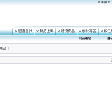
企業徵才
我的帳號
|
購
商品！