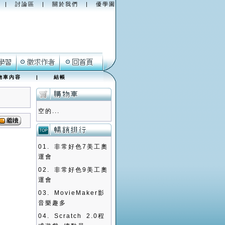
|
討論區
|
關於我們
|
優學園
物車內容
|
結帳
空的...
01.
非常好色7美工奧
運會
02.
非常好色9美工奧
運會
03.
MovieMaker影
音樂趣多
04.
Scratch 2.0程