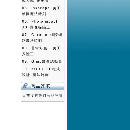
式遊戲 總動員
05.
Inkscape 美工
繪圖魔法時刻
06.
PhotoImpact
X3 影像探險王
07.
Chrome 網際網
路魔法時刻
08.
非常好色8 美工
探險王
09.
Gimp影像總動員
10.
KODU 3D程式
設計 魔法時刻
目前沒有任何商品評論