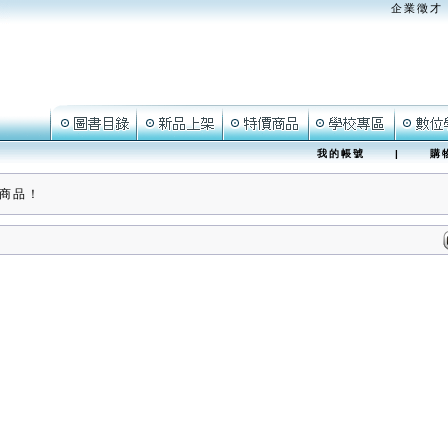
企業徵才
我的帳號
|
購
商品！