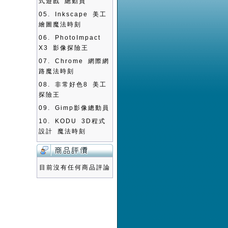
式遊戲 總動員
05.
Inkscape 美工
繪圖魔法時刻
06.
PhotoImpact
X3 影像探險王
07.
Chrome 網際網
路魔法時刻
08.
非常好色8 美工
探險王
09.
Gimp影像總動員
10.
KODU 3D程式
設計 魔法時刻
目前沒有任何商品評論