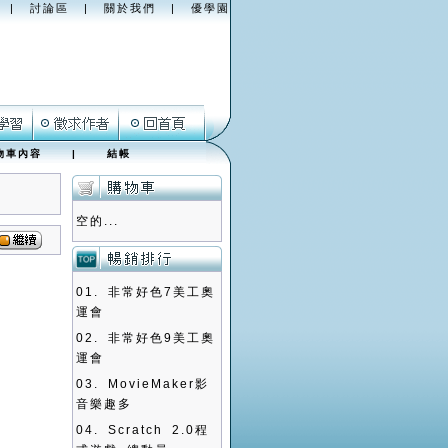
|
討論區
|
關於我們
|
優學園
物車內容
|
結帳
空的...
01.
非常好色7美工奧
運會
02.
非常好色9美工奧
運會
03.
MovieMaker影
音樂趣多
04.
Scratch 2.0程