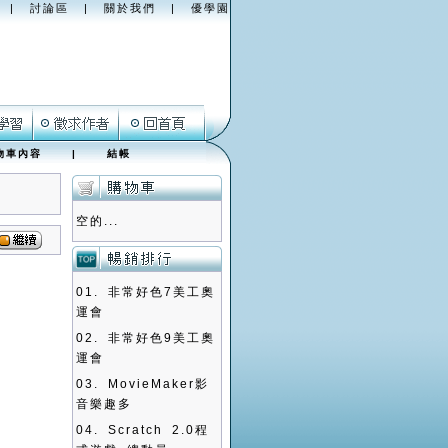
|
討論區
|
關於我們
|
優學園
物車內容
|
結帳
空的...
01.
非常好色7美工奧
運會
02.
非常好色9美工奧
運會
03.
MovieMaker影
音樂趣多
04.
Scratch 2.0程