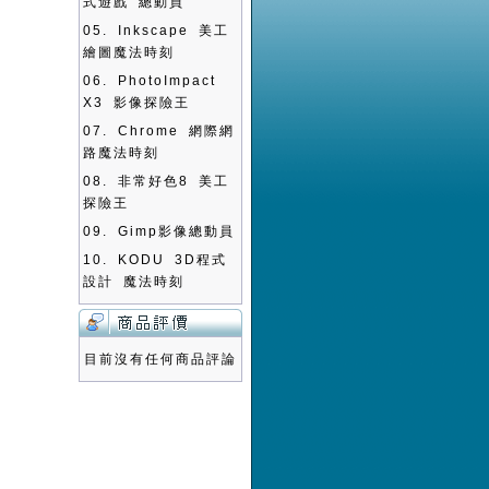
式遊戲 總動員
05.
Inkscape 美工
繪圖魔法時刻
06.
PhotoImpact
X3 影像探險王
07.
Chrome 網際網
路魔法時刻
08.
非常好色8 美工
探險王
09.
Gimp影像總動員
10.
KODU 3D程式
設計 魔法時刻
目前沒有任何商品評論