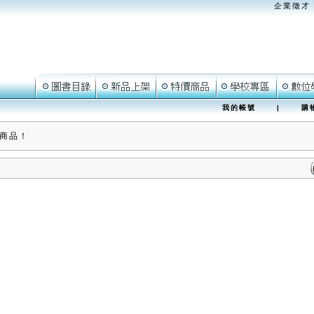
企業徵才
我的帳號
|
購
商品！