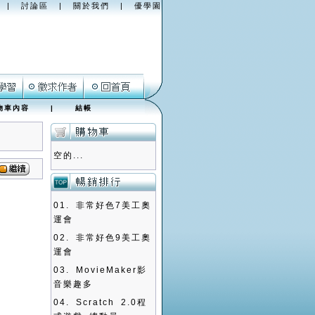
|
討論區
|
關於我們
|
優學園
物車內容
|
結帳
空的...
01.
非常好色7美工奧
運會
02.
非常好色9美工奧
運會
03.
MovieMaker影
音樂趣多
04.
Scratch 2.0程