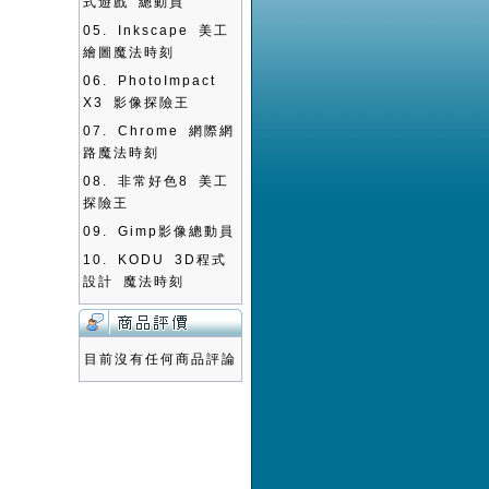
式遊戲 總動員
05.
Inkscape 美工
繪圖魔法時刻
06.
PhotoImpact
X3 影像探險王
07.
Chrome 網際網
路魔法時刻
08.
非常好色8 美工
探險王
09.
Gimp影像總動員
10.
KODU 3D程式
設計 魔法時刻
目前沒有任何商品評論