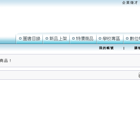
企業徵才
我的帳號
|
購
商品！