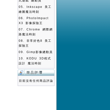
式遊戲 總動員
05.
Inkscape 美工
繪圖魔法時刻
06.
PhotoImpact
X3 影像探險王
07.
Chrome 網際網
路魔法時刻
08.
非常好色8 美工
探險王
09.
Gimp影像總動員
10.
KODU 3D程式
設計 魔法時刻
目前沒有任何商品評論