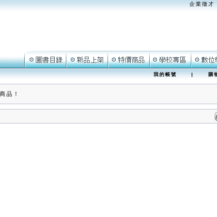
企業徵才
我的帳號
|
購
商品！