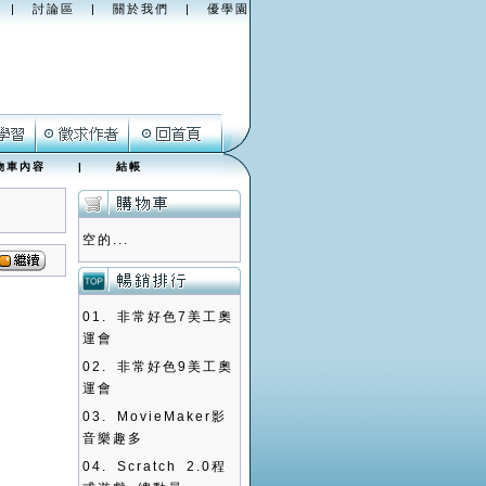
|
討論區
|
關於我們
|
優學園
物車內容
|
結帳
空的...
01.
非常好色7美工奧
運會
02.
非常好色9美工奧
運會
03.
MovieMaker影
音樂趣多
04.
Scratch 2.0程