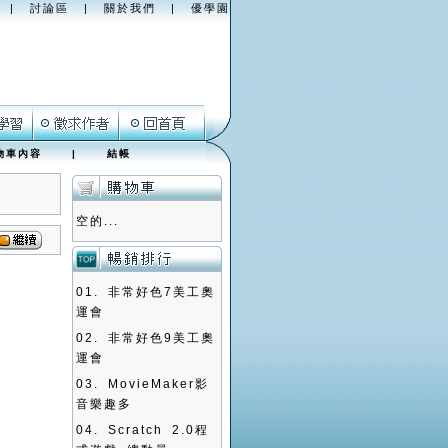
|
討論區
|
關於我們
|
優學園
物車內容
|
結帳
空的...
01.
非常好色7美工奧
運會
02.
非常好色9美工奧
運會
03.
MovieMaker影
音樂趣多
04.
Scratch 2.0程