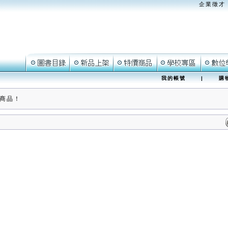
企業徵才
我的帳號
|
購
商品！