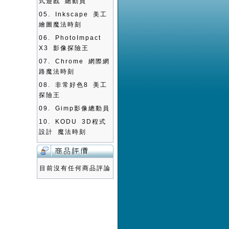
式遊戲 總動員
05.
Inkscape 美工
繪圖魔法時刻
06.
PhotoImpact
X3 影像探險王
07.
Chrome 網際網
路魔法時刻
08.
非常好色8 美工
探險王
09.
Gimp影像總動員
10.
KODU 3D程式
設計 魔法時刻
目前沒有任何商品評論