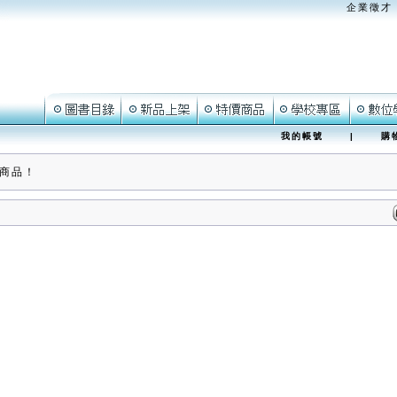
企業徵才
我的帳號
|
購
商品！