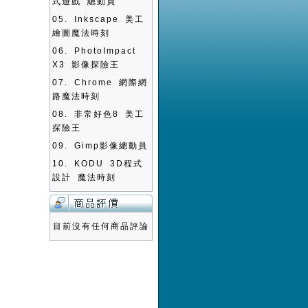
式遊戲 總動員
05.
Inkscape 美工
繪圖魔法時刻
06.
PhotoImpact
X3 影像探險王
07.
Chrome 網際網
路魔法時刻
08.
非常好色8 美工
探險王
09.
Gimp影像總動員
10.
KODU 3D程式
設計 魔法時刻
目前沒有任何商品評論