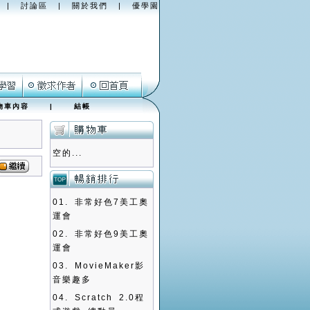
|
討論區
|
關於我們
|
優學園
物車內容
|
結帳
空的...
01.
非常好色7美工奧
運會
02.
非常好色9美工奧
運會
03.
MovieMaker影
音樂趣多
04.
Scratch 2.0程