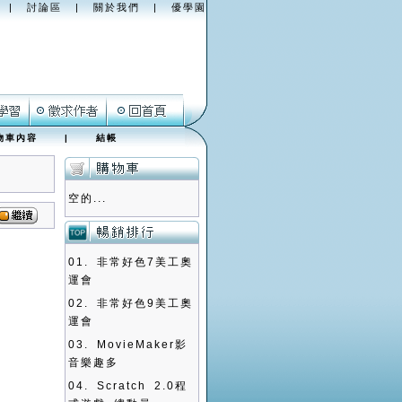
|
討論區
|
關於我們
|
優學園
物車內容
|
結帳
空的...
01.
非常好色7美工奧
運會
02.
非常好色9美工奧
運會
03.
MovieMaker影
音樂趣多
04.
Scratch 2.0程