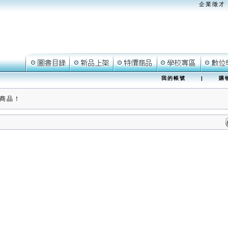
企業徵才
我的帳號
|
購
商品！