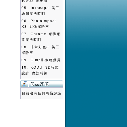
式遊戲 總動員
05.
Inkscape 美工
繪圖魔法時刻
06.
PhotoImpact
X3 影像探險王
07.
Chrome 網際網
路魔法時刻
08.
非常好色8 美工
探險王
09.
Gimp影像總動員
10.
KODU 3D程式
設計 魔法時刻
目前沒有任何商品評論