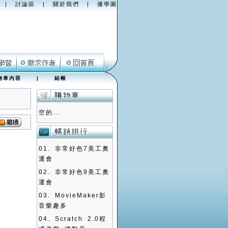
|
討論區
|
關於我們
|
優學園
物車內容
|
結帳
空的...
01.
非常好色7美工奧
運會
02.
非常好色9美工奧
運會
03.
MovieMaker影
音樂趣多
04.
Scratch 2.0程