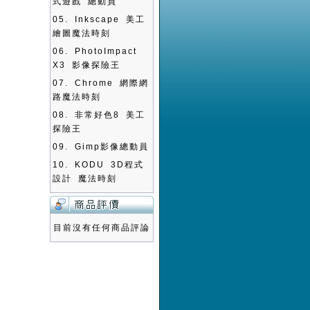
式遊戲 總動員
05.
Inkscape 美工
繪圖魔法時刻
06.
PhotoImpact
X3 影像探險王
07.
Chrome 網際網
路魔法時刻
08.
非常好色8 美工
探險王
09.
Gimp影像總動員
10.
KODU 3D程式
設計 魔法時刻
目前沒有任何商品評論