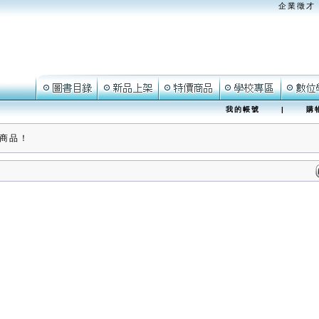
企業徵才
我的帳號
|
購
商品！