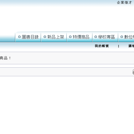
企業徵才
我的帳號
|
購
商品！