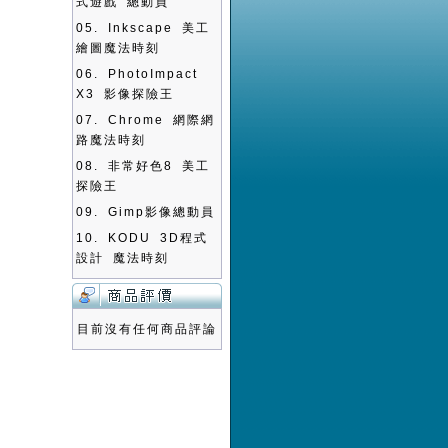
式遊戲 總動員
05.
Inkscape 美工
繪圖魔法時刻
06.
PhotoImpact
X3 影像探險王
07.
Chrome 網際網
路魔法時刻
08.
非常好色8 美工
探險王
09.
Gimp影像總動員
10.
KODU 3D程式
設計 魔法時刻
目前沒有任何商品評論