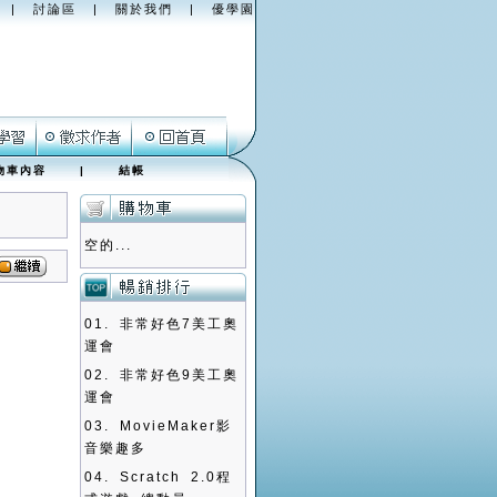
|
討論區
|
關於我們
|
優學園
物車內容
|
結帳
空的...
01.
非常好色7美工奧
運會
02.
非常好色9美工奧
運會
03.
MovieMaker影
音樂趣多
04.
Scratch 2.0程