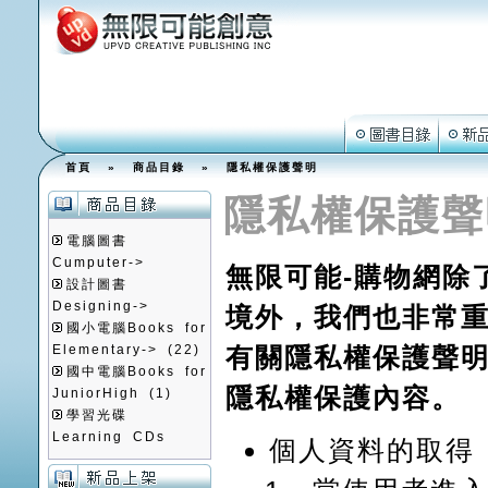
首頁
»
商品目錄
»
隱私權保護聲明
隱私權保護聲
電腦圖書
Cumputer->
無限可能-購物網除
設計圖書
Designing->
境外，我們也非常
國小電腦Books for
Elementary->
(22)
有關隱私權保護聲
國中電腦Books for
隱私權保護內容。
JuniorHigh
(1)
學習光碟
Learning CDs
個人資料的取得