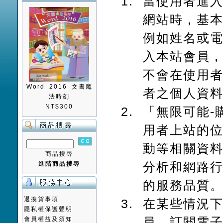
當使用者進入
網站時，基
例如姓名或
入本站會員，
不會在使用
Word 2016 文書魔
者之個人資
法時刻
NT$300
「無限可能-
用者上站的
動等相關資
商品搜尋
分析和網路
進階商品搜尋
的服務品質
退換貨事項
在某些情況
隱私權保護聲明
員、訂閱電
會員權益及須知