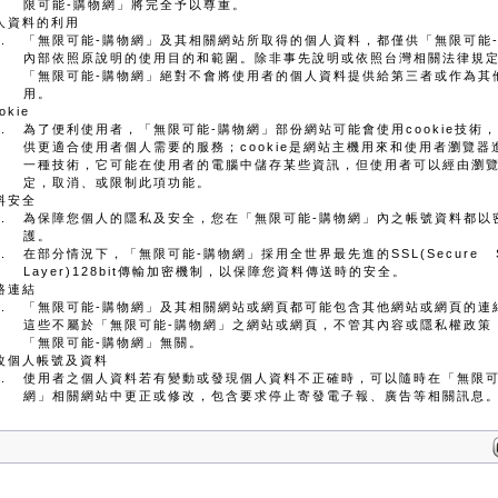
限可能-購物網」將完全予以尊重。
人資料的利用
「無限可能-購物網」及其相關網站所取得的個人資料，都僅供「無限可能
內部依照原說明的使用目的和範圍。除非事先說明或依照台灣相關法律規
「無限可能-購物網」絕對不會將使用者的個人資料提供給第三者或作為其
用。
okie
為了便利使用者，「無限可能-購物網」部份網站可能會使用cookie技術
供更適合使用者個人需要的服務；cookie是網站主機用來和使用者瀏覽器
一種技術，它可能在使用者的電腦中儲存某些資訊，但使用者可以經由瀏
定，取消、或限制此項功能。
料安全
為保障您個人的隱私及安全，您在「無限可能-購物網」內之帳號資料都以
護。
在部分情況下，「無限可能-購物網」採用全世界最先進的SSL(Secure S
Layer)128bit傳輸加密機制，以保障您資料傳送時的安全。
路連結
「無限可能-購物網」及其相關網站或網頁都可能包含其他網站或網頁的連
這些不屬於「無限可能-購物網」之網站或網頁，不管其內容或隱私權政策
「無限可能-購物網」無關。
改個人帳號及資料
使用者之個人資料若有變動或發現個人資料不正確時，可以隨時在「無限可
網」相關網站中更正或修改，包含要求停止寄發電子報、廣告等相關訊息