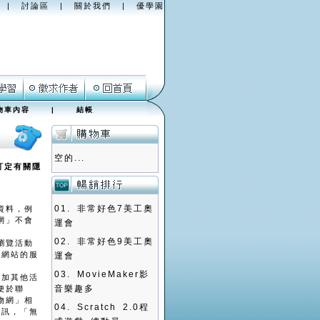
|
討論區
|
關於我們
|
優學園
物車內容
|
結帳
空的...
訂定有關隱
01.
非常好色7美工奧
資料，例
網」不會
運會
02.
非常好色9美工奧
瀏覽活動
本網站的服
運會
03.
MovieMaker影
參加其他活
音樂趣多
便於聯
物網」相
04.
Scratch 2.0程
資訊，「無