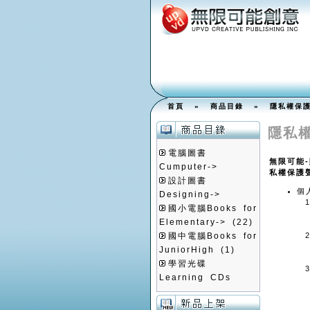
首頁
»
商品目錄
»
隱私權保
隱私
電腦圖書
無限可能
Cumputer->
私權保護
設計圖書
個
Designing->
國小電腦Books for
Elementary->
(22)
國中電腦Books for
JuniorHigh
(1)
學習光碟
Learning CDs