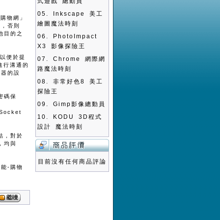
式遊戲 總動員
05.
Inkscape 美工
-購物網」
繪圖魔法時刻
定，否則
他目的之
06.
PhotoImpact
X3 影像探險王
，以便於提
07.
Chrome 網際網
進行溝通的
路魔法時刻
覽器的設
08.
非常好色8 美工
探險王
密碼保
09.
Gimp影像總動員
ocket
10.
KODU 3D程式
設計 魔法時刻
結，對於
，均與
目前沒有任何商品評論
能-購物
。