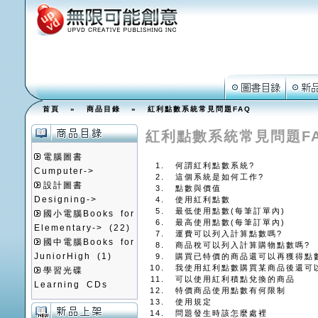
首頁
»
商品目錄
» 紅利點數系統常見問題FAQ
紅利點數系統常見問題F
電腦圖書
何謂紅利點數系統?
Cumputer->
這個系統是如何工作?
設計圖書
點數與價值
Designing->
使用紅利點數
最低使用點數(每筆訂單內)
國小電腦Books for
最高使用點數(每筆訂單內)
Elementary->
(22)
運費可以列入計算點數嗎?
國中電腦Books for
商品稅可以列入計算購物點數嗎?
JuniorHigh
(1)
購買已特價的商品還可以再獲得點
我使用紅利點數購買某商品後還可
學習光碟
可以使用紅利積點兌換的商品
Learning CDs
特價商品使用點數有何限制
使用規定
問題發生時該怎麼處裡