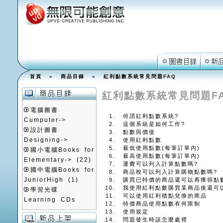
首頁
»
商品目錄
» 紅利點數系統常見問題FAQ
紅利點數系統常見問題F
電腦圖書
何謂紅利點數系統?
Cumputer->
這個系統是如何工作?
設計圖書
點數與價值
Designing->
使用紅利點數
最低使用點數(每筆訂單內)
國小電腦Books for
最高使用點數(每筆訂單內)
Elementary->
(22)
運費可以列入計算點數嗎?
國中電腦Books for
商品稅可以列入計算購物點數嗎?
JuniorHigh
(1)
購買已特價的商品還可以再獲得點
我使用紅利點數購買某商品後還可
學習光碟
可以使用紅利積點兌換的商品
Learning CDs
特價商品使用點數有何限制
使用規定
問題發生時該怎麼處裡