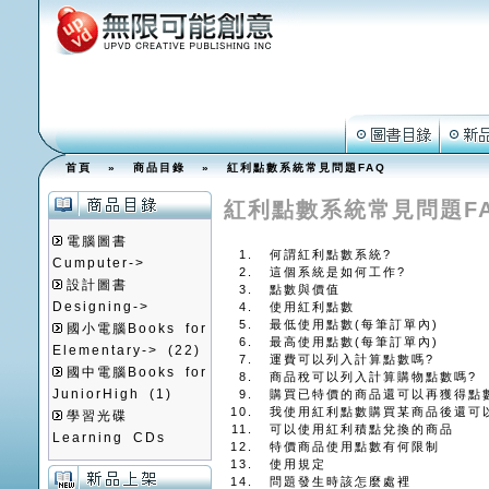
首頁
»
商品目錄
» 紅利點數系統常見問題FAQ
紅利點數系統常見問題F
電腦圖書
何謂紅利點數系統?
Cumputer->
這個系統是如何工作?
設計圖書
點數與價值
Designing->
使用紅利點數
最低使用點數(每筆訂單內)
國小電腦Books for
最高使用點數(每筆訂單內)
Elementary->
(22)
運費可以列入計算點數嗎?
國中電腦Books for
商品稅可以列入計算購物點數嗎?
JuniorHigh
(1)
購買已特價的商品還可以再獲得點
我使用紅利點數購買某商品後還可
學習光碟
可以使用紅利積點兌換的商品
Learning CDs
特價商品使用點數有何限制
使用規定
問題發生時該怎麼處裡