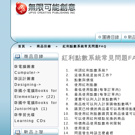
首頁
»
商品目錄
» 紅利點數系統常見問題FAQ
紅利點數系統常見問題F
電腦圖書
何謂紅利點數系統?
Cumputer->
這個系統是如何工作?
設計圖書
點數與價值
Designing->
使用紅利點數
最低使用點數(每筆訂單內)
國小電腦Books for
最高使用點數(每筆訂單內)
Elementary->
(22)
運費可以列入計算點數嗎?
國中電腦Books for
商品稅可以列入計算購物點數嗎?
JuniorHigh
(1)
購買已特價的商品還可以再獲得點
我使用紅利點數購買某商品後還可
學習光碟
可以使用紅利積點兌換的商品
Learning CDs
特價商品使用點數有何限制
使用規定
問題發生時該怎麼處裡