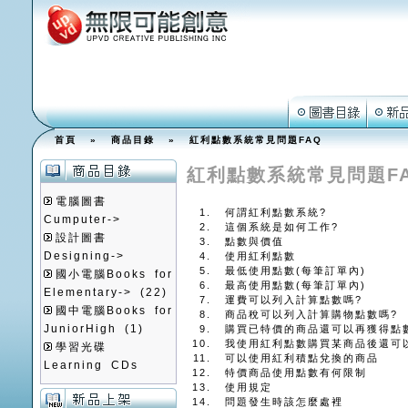
首頁
»
商品目錄
» 紅利點數系統常見問題FAQ
紅利點數系統常見問題F
電腦圖書
何謂紅利點數系統?
Cumputer->
這個系統是如何工作?
設計圖書
點數與價值
Designing->
使用紅利點數
最低使用點數(每筆訂單內)
國小電腦Books for
最高使用點數(每筆訂單內)
Elementary->
(22)
運費可以列入計算點數嗎?
國中電腦Books for
商品稅可以列入計算購物點數嗎?
JuniorHigh
(1)
購買已特價的商品還可以再獲得點
我使用紅利點數購買某商品後還可
學習光碟
可以使用紅利積點兌換的商品
Learning CDs
特價商品使用點數有何限制
使用規定
問題發生時該怎麼處裡