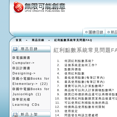
首頁
»
商品目錄
» 紅利點數系統常見問題FAQ
紅利點數系統常見問題F
電腦圖書
何謂紅利點數系統?
Cumputer->
這個系統是如何工作?
設計圖書
點數與價值
Designing->
使用紅利點數
最低使用點數(每筆訂單內)
國小電腦Books for
最高使用點數(每筆訂單內)
Elementary->
(22)
運費可以列入計算點數嗎?
國中電腦Books for
商品稅可以列入計算購物點數嗎?
JuniorHigh
(1)
購買已特價的商品還可以再獲得點
我使用紅利點數購買某商品後還可
學習光碟
可以使用紅利積點兌換的商品
Learning CDs
特價商品使用點數有何限制
使用規定
問題發生時該怎麼處裡