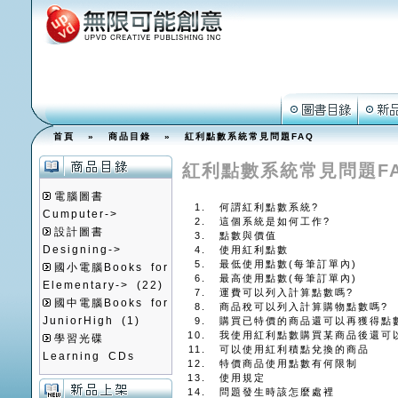
首頁
»
商品目錄
» 紅利點數系統常見問題FAQ
紅利點數系統常見問題F
電腦圖書
何謂紅利點數系統?
Cumputer->
這個系統是如何工作?
設計圖書
點數與價值
Designing->
使用紅利點數
最低使用點數(每筆訂單內)
國小電腦Books for
最高使用點數(每筆訂單內)
Elementary->
(22)
運費可以列入計算點數嗎?
國中電腦Books for
商品稅可以列入計算購物點數嗎?
JuniorHigh
(1)
購買已特價的商品還可以再獲得點
我使用紅利點數購買某商品後還可
學習光碟
可以使用紅利積點兌換的商品
Learning CDs
特價商品使用點數有何限制
使用規定
問題發生時該怎麼處裡