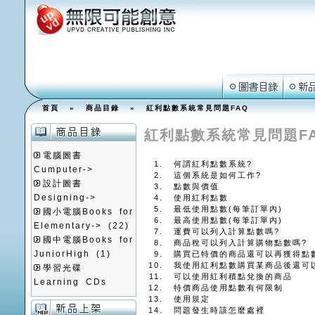
首頁
»
商品目錄
» 紅利點數系統常見問題FAQ
紅利點數系統常見問題F
電腦圖書
何謂紅利點數系統?
Cumputer->
這個系統是如何工作?
設計圖書
點數與價值
Designing->
使用紅利點數
最低使用點數(每筆訂單內)
國小電腦Books for
最高使用點數(每筆訂單內)
Elementary->
(22)
運費可以列入計算點數嗎?
國中電腦Books for
商品稅可以列入計算購物點數嗎?
JuniorHigh
(1)
購買已特價的商品還可以再獲得點
我使用紅利點數購買某商品後還可
學習光碟
可以使用紅利積點兌換的商品
Learning CDs
特價商品使用點數有何限制
使用規定
問題發生時該怎麼處裡