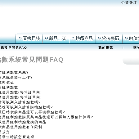
企業徵才
統常見問題FAQ
我的帳號
|
購
點數系統常見問題FAQ
謂紅利點數系統?
個系統是如何工作?
數與價值
用紅利點數
低使用點數(每筆訂單內)
高使用點數(每筆訂單內)
費可以列入計算點數嗎?
品稅可以列入計算購物點數嗎?
買已特價的商品還可以再獲得點數嗎?
使用紅利點數購買某商品後還可以再加入累積計算嗎?
以使用紅利積點兌換的商品
價商品使用點數有何限制
用規定
題發生時該怎麼處裡