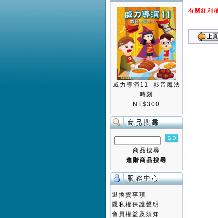
有關紅利
威力導演11 影音魔法
時刻
NT$300
商品搜尋
進階商品搜尋
退換貨事項
隱私權保護聲明
會員權益及須知