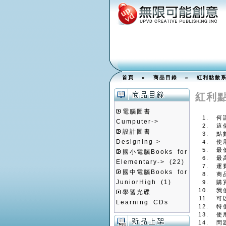
首頁
»
商品目錄
» 紅利點數系
紅利
電腦圖書
何
Cumputer->
這
設計圖書
點
Designing->
使
最
國小電腦Books for
最
Elementary->
(22)
運
國中電腦Books for
商
JuniorHigh
(1)
購
我
學習光碟
可
Learning CDs
特
使
問