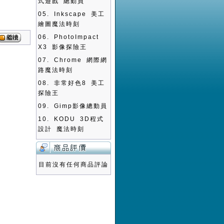
式遊戲 總動員
05.
Inkscape 美工
繪圖魔法時刻
06.
PhotoImpact
X3 影像探險王
07.
Chrome 網際網
路魔法時刻
08.
非常好色8 美工
探險王
09.
Gimp影像總動員
10.
KODU 3D程式
設計 魔法時刻
目前沒有任何商品評論