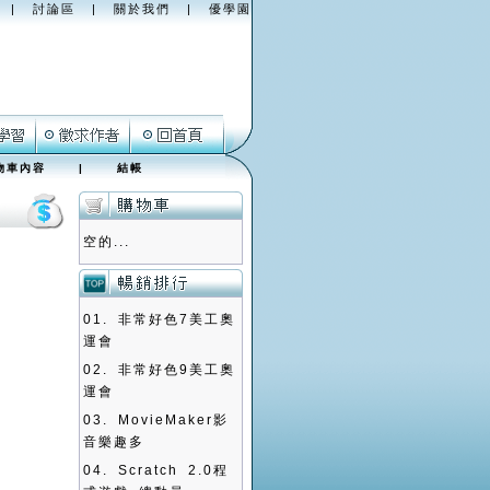
|
討論區
|
關於我們
|
優學園
物車內容
|
結帳
空的...
01.
非常好色7美工奧
運會
02.
非常好色9美工奧
運會
03.
MovieMaker影
音樂趣多
04.
Scratch 2.0程