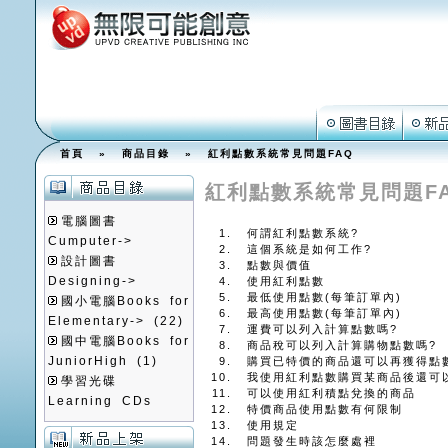
首頁
»
商品目錄
» 紅利點數系統常見問題FAQ
紅利點數系統常見問題F
電腦圖書
何謂紅利點數系統?
Cumputer->
這個系統是如何工作?
設計圖書
點數與價值
Designing->
使用紅利點數
最低使用點數(每筆訂單內)
國小電腦Books for
最高使用點數(每筆訂單內)
Elementary->
(22)
運費可以列入計算點數嗎?
國中電腦Books for
商品稅可以列入計算購物點數嗎?
JuniorHigh
(1)
購買已特價的商品還可以再獲得點
我使用紅利點數購買某商品後還可
學習光碟
可以使用紅利積點兌換的商品
Learning CDs
特價商品使用點數有何限制
使用規定
問題發生時該怎麼處裡