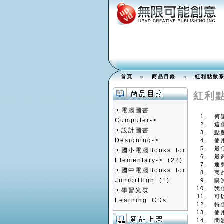
首頁
»
商品目錄
» 紅利點數系
紅利
電腦圖書
何
Cumputer->
這
設計圖書
點
Designing->
使
最
國小電腦Books for
最
Elementary->
(22)
運
國中電腦Books for
商
JuniorHigh
(1)
購
我
學習光碟
可
Learning CDs
特
使
問