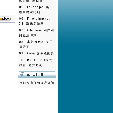
式遊戲 總動員
05.
Inkscape 美工
繪圖魔法時刻
06.
PhotoImpact
X3 影像探險王
07.
Chrome 網際網
路魔法時刻
08.
非常好色8 美工
探險王
09.
Gimp影像總動員
10.
KODU 3D程式
設計 魔法時刻
目前沒有任何商品評論