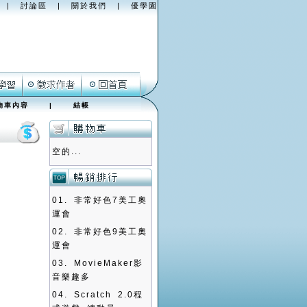
|
討論區
|
關於我們
|
優學園
物車內容
|
結帳
空的...
01.
非常好色7美工奧
運會
02.
非常好色9美工奧
運會
03.
MovieMaker影
音樂趣多
04.
Scratch 2.0程