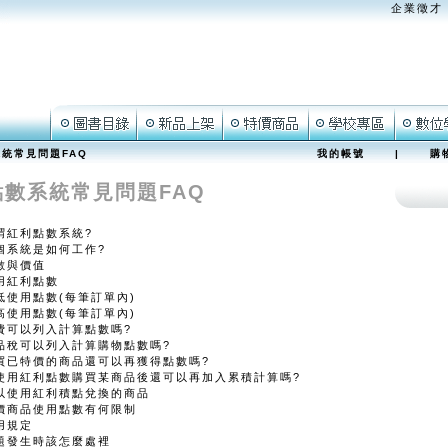
企業徵才
統常見問題FAQ
我的帳號
|
購
點數系統常見問題FAQ
謂紅利點數系統?
個系統是如何工作?
數與價值
用紅利點數
低使用點數(每筆訂單內)
高使用點數(每筆訂單內)
費可以列入計算點數嗎?
品稅可以列入計算購物點數嗎?
買已特價的商品還可以再獲得點數嗎?
使用紅利點數購買某商品後還可以再加入累積計算嗎?
以使用紅利積點兌換的商品
價商品使用點數有何限制
用規定
題發生時該怎麼處裡