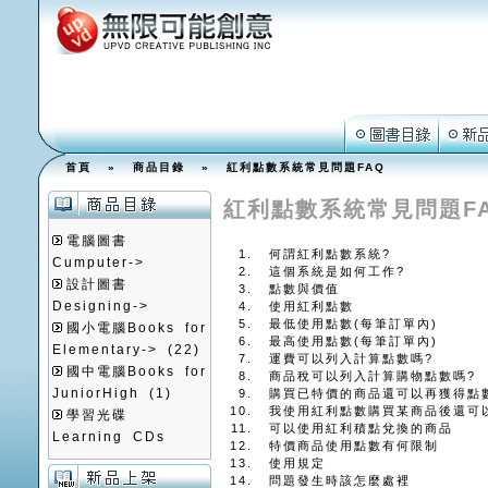
首頁
»
商品目錄
» 紅利點數系統常見問題FAQ
紅利點數系統常見問題F
電腦圖書
何謂紅利點數系統?
Cumputer->
這個系統是如何工作?
設計圖書
點數與價值
Designing->
使用紅利點數
最低使用點數(每筆訂單內)
國小電腦Books for
最高使用點數(每筆訂單內)
Elementary->
(22)
運費可以列入計算點數嗎?
國中電腦Books for
商品稅可以列入計算購物點數嗎?
JuniorHigh
(1)
購買已特價的商品還可以再獲得點
我使用紅利點數購買某商品後還可
學習光碟
可以使用紅利積點兌換的商品
Learning CDs
特價商品使用點數有何限制
使用規定
問題發生時該怎麼處裡