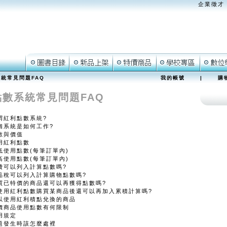
企業徵才
統常見問題FAQ
我的帳號
|
購
點數系統常見問題FAQ
謂紅利點數系統?
個系統是如何工作?
數與價值
用紅利點數
低使用點數(每筆訂單內)
高使用點數(每筆訂單內)
費可以列入計算點數嗎?
品稅可以列入計算購物點數嗎?
買已特價的商品還可以再獲得點數嗎?
使用紅利點數購買某商品後還可以再加入累積計算嗎?
以使用紅利積點兌換的商品
價商品使用點數有何限制
用規定
題發生時該怎麼處裡