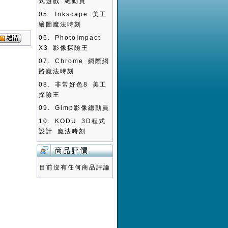
式遊戲 總動員
05.
Inkscape 美工
繪圖魔法時刻
06.
PhotoImpact
X3 影像探險王
07.
Chrome 網際網
路魔法時刻
08.
非常好色8 美工
探險王
09.
Gimp影像總動員
10.
KODU 3D程式
設計 魔法時刻
目前沒有任何商品評論