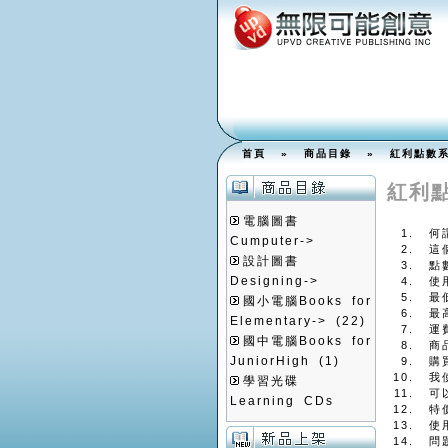
首頁
»
商品目錄
» 紅利點數系
紅利
電腦圖書
何
Cumputer->
這
設計圖書
點
Designing->
使
最
國小電腦Books for
最
Elementary->
(22)
運
國中電腦Books for
商
JuniorHigh
(1)
購
我
學習光碟
可
Learning CDs
特
使
問