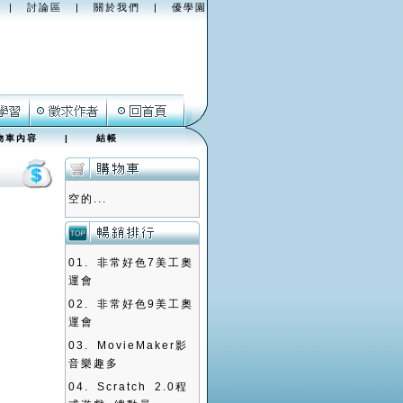
|
討論區
|
關於我們
|
優學園
物車內容
|
結帳
空的...
01.
非常好色7美工奧
運會
02.
非常好色9美工奧
運會
03.
MovieMaker影
音樂趣多
04.
Scratch 2.0程