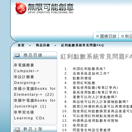
首頁
»
商品目錄
» 紅利點數系統常見問題FAQ
紅利點數系統常見問題F
電腦圖書
何謂紅利點數系統?
Cumputer->
這個系統是如何工作?
設計圖書
點數與價值
Designing->
使用紅利點數
最低使用點數(每筆訂單內)
國小電腦Books for
最高使用點數(每筆訂單內)
Elementary->
(22)
運費可以列入計算點數嗎?
國中電腦Books for
商品稅可以列入計算購物點數嗎?
JuniorHigh
(1)
購買已特價的商品還可以再獲得點
我使用紅利點數購買某商品後還可
學習光碟
可以使用紅利積點兌換的商品
Learning CDs
特價商品使用點數有何限制
使用規定
問題發生時該怎麼處裡