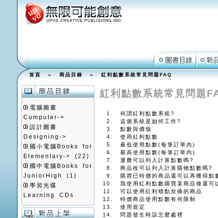
首頁
»
商品目錄
» 紅利點數系統常見問題FAQ
紅利點數系統常見問題F
電腦圖書
何謂紅利點數系統?
Cumputer->
這個系統是如何工作?
設計圖書
點數與價值
Designing->
使用紅利點數
最低使用點數(每筆訂單內)
國小電腦Books for
最高使用點數(每筆訂單內)
Elementary->
(22)
運費可以列入計算點數嗎?
國中電腦Books for
商品稅可以列入計算購物點數嗎?
JuniorHigh
(1)
購買已特價的商品還可以再獲得點
我使用紅利點數購買某商品後還可
學習光碟
可以使用紅利積點兌換的商品
Learning CDs
特價商品使用點數有何限制
使用規定
問題發生時該怎麼處裡