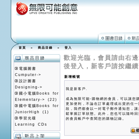
首頁
»
商品目錄
»
登入
歡迎光臨，會員請由右邊
後登入，新客戶請按繼續
電腦圖書
Cumputer->
新增帳號
設計圖書
Designing->
我是新客戶.
國小電腦Books for
成為無限可能-購物網的會員，可以讓您
Elementary->
(22)
更加便利，不論在訂單處理或出貨的任一
國中電腦Books for
段，我們都會以一封電子郵件通知您，讓
JuniorHigh
(1)
鬆掌握訂單狀態。此外，您也可以隨時回
學習光碟
的會員帳戶中查閱您的購物記錄。
Learning CDs