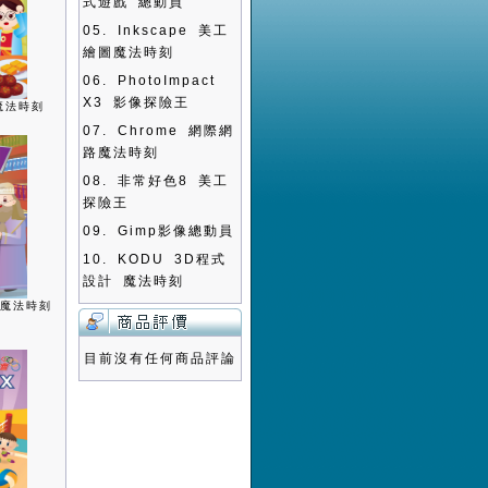
式遊戲 總動員
05.
Inkscape 美工
繪圖魔法時刻
06.
PhotoImpact
X3 影像探險王
魔法時刻
07.
Chrome 網際網
路魔法時刻
08.
非常好色8 美工
探險王
09.
Gimp影像總動員
10.
KODU 3D程式
設計 魔法時刻
書魔法時刻
目前沒有任何商品評論