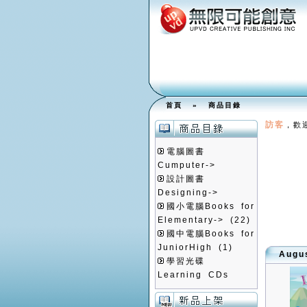
首頁
»
商品目錄
訪客
，歡
電腦圖書
Cumputer->
設計圖書
Designing->
國小電腦Books for
Elementary->
(22)
國中電腦Books for
JuniorHigh
(1)
Aug
學習光碟
Learning CDs