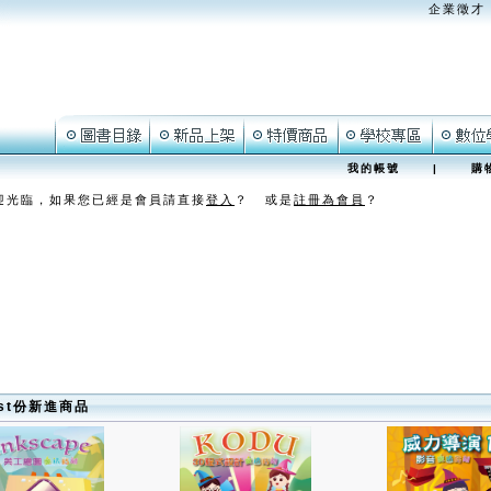
企業徵才
我的帳號
|
購
迎光臨，如果您已經是會員請直接
登入
？ 或是
註冊為會員
？
ust份新進商品