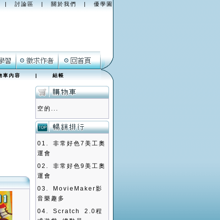
|
討論區
|
關於我們
|
優學園
物車內容
|
結帳
空的...
01.
非常好色7美工奧
運會
02.
非常好色9美工奧
運會
03.
MovieMaker影
音樂趣多
04.
Scratch 2.0程