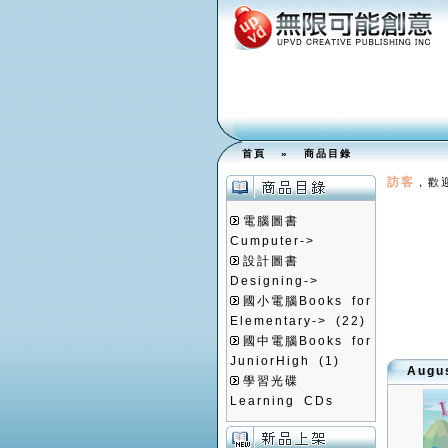
首頁
»
商品目錄
訪客
，歡
電腦圖書
Cumputer->
設計圖書
Designing->
國小電腦Books for
Elementary->
(22)
國中電腦Books for
JuniorHigh
(1)
Aug
學習光碟
Learning CDs