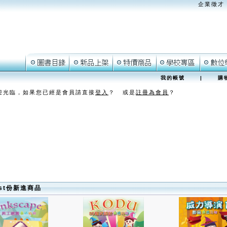
企業徵才
我的帳號
|
購
迎光臨，如果您已經是會員請直接
登入
？ 或是
註冊為會員
？
ust份新進商品