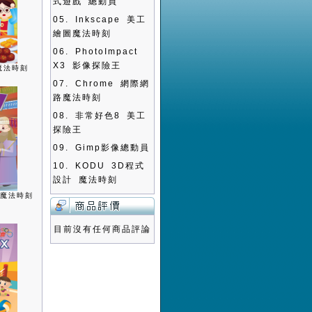
式遊戲 總動員
05.
Inkscape 美工
繪圖魔法時刻
06.
PhotoImpact
X3 影像探險王
魔法時刻
07.
Chrome 網際網
路魔法時刻
08.
非常好色8 美工
探險王
09.
Gimp影像總動員
10.
KODU 3D程式
設計 魔法時刻
書魔法時刻
目前沒有任何商品評論