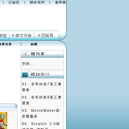
|
討論區
|
關於我們
|
優學園
物車內容
|
結帳
空的...
01.
非常好色7美工奧
運會
02.
非常好色9美工奧
運會
03.
MovieMaker影
音樂趣多
04.
Scratch 2.0程