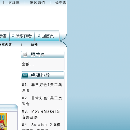
|
討論區
|
關於我們
|
優學園
物車內容
|
結帳
空的...
01.
非常好色7美工奧
運會
02.
非常好色9美工奧
運會
03.
MovieMaker影
音樂趣多
04.
Scratch 2.0程