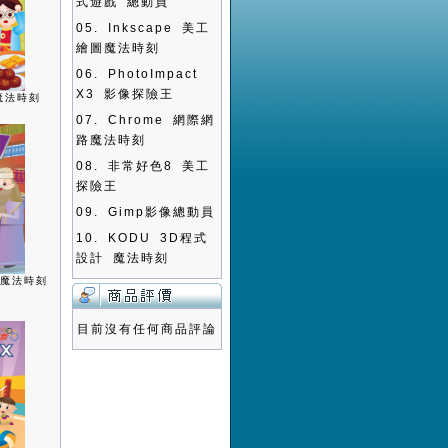
式遊戲 總動員
05.
Inkscape 美工
繪圖魔法時刻
06.
PhotoImpact
X3 影像探險王
魔法時刻
07.
Chrome 網際網
路魔法時刻
08.
非常好色8 美工
探險王
09.
Gimp影像總動員
10.
KODU 3D程式
設計 魔法時刻
書魔法時刻
目前沒有任何商品評論