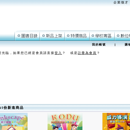
企業徵才
我的帳號
|
購
迎光臨，如果您已經是會員請直接
登入
？ 或是
註冊為會員
？
ust份新進商品