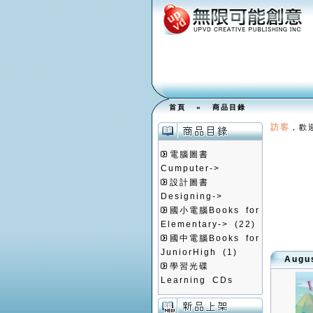
首頁
»
商品目錄
訪客
，歡
電腦圖書
Cumputer->
設計圖書
Designing->
國小電腦Books for
Elementary->
(22)
國中電腦Books for
JuniorHigh
(1)
Aug
學習光碟
Learning CDs