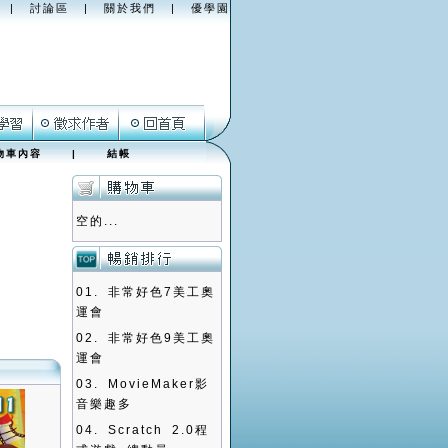
|
討論區
|
關於我們
|
優學園
物車內容
|
結帳
空的...
01.
非常好色7美工奧
運會
02.
非常好色9美工奧
運會
03.
MovieMaker影
音樂趣多
04.
Scratch 2.0程