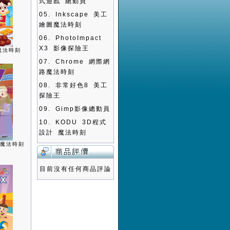
式遊戲 總動員
05.
Inkscape 美工
繪圖魔法時刻
06.
PhotoImpact
X3 影像探險王
魔法時刻
07.
Chrome 網際網
路魔法時刻
08.
非常好色8 美工
探險王
09.
Gimp影像總動員
10.
KODU 3D程式
設計 魔法時刻
書魔法時刻
目前沒有任何商品評論