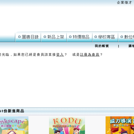
企業徵才
我的帳號
|
購
迎光臨，如果您已經是會員請直接
登入
？ 或是
註冊為會員
？
ust份新進商品