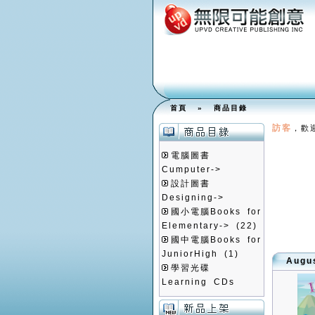
首頁
»
商品目錄
訪客
，歡
電腦圖書
Cumputer->
設計圖書
Designing->
國小電腦Books for
Elementary->
(22)
國中電腦Books for
JuniorHigh
(1)
Aug
學習光碟
Learning CDs