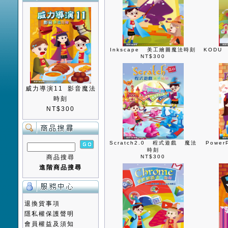
Inkscape 美工繪圖魔法時刻
KODU
NT$300
威力導演11 影音魔法
時刻
NT$300
Scratch2.0 程式遊戲 魔法
Powe
時刻
商品搜尋
NT$300
進階商品搜尋
退換貨事項
隱私權保護聲明
會員權益及須知